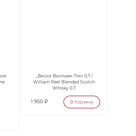
кое
_Виски Вилльям Пил 0,7 /
Игристо
ле
William Peel Blended Scotch
де Р
Whisky 0.7
1 950
₽
5 900
В Корзину