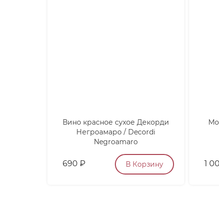
Вино красное сухое Декорди
Мо
Негроамаро / Decordi
Negroamaro
690
₽
1 0
В Корзину