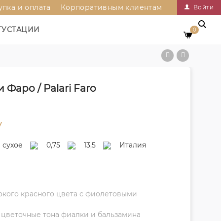
упка и оплата
Корпоративным клиентам
Войти
ГУСТАЦИИ
0
Фаро / Palari Faro
у
сухое
0,75
13,5
Италия
окого красного цвета с фиолетовыми
цветочные тона фиалки и бальзамина