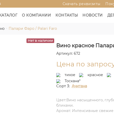
u
Скачать реквизиты
Пок
КАТАЛОГ
О КОМПАНИИ
КОНТАКТЫ
НОВОСТИ
ДЕ
ино
Палари Фаро / Palari Faro
Нет в наличии
Вино красное Палари 
Артикул: 672
Цена по запрос
тихое
красное
Тоскана*
Сорт 3:
Ачитана
Цвет:Вино насыщенного, глуб
бликами.
Аромат: Интенсивные свежие 