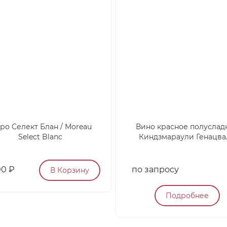
ро Селект Блан / Moreau
Вино красное полуслад
Select Blanc
Киндзмараули Генацва
00
₽
по запросу
В Корзину
Подробнее