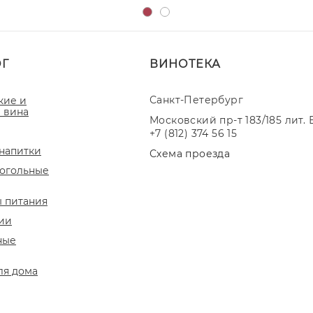
ОГ
ВИНОТЕКА
Санкт-Петербург
кие и
 вина
Московский пр-т 183/185 лит. 
+7 (812) 374 56 15
напитки
Схема проезда
огольные
 питания
ии
ные
ля дома