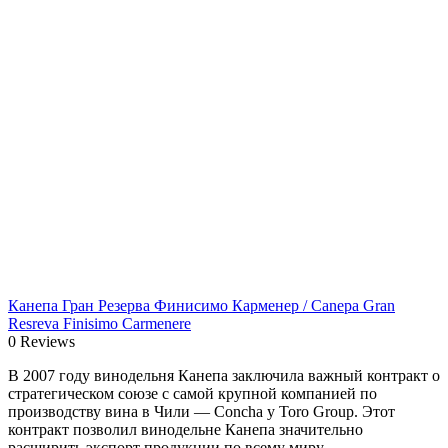
Канепа Гран Резерва Финисимо Карменер / Canepa Gran
Resreva Finisimo Carmenere
0 Reviews
В 2007 году винодельня Канепа заключила важный контракт о
стратегическом союзе с самой крупной компанией по
производству вина в Чили — Concha y Toro Group. Этот
контракт позволил винодельне Канепа значительно
расширить экспорт продукции по всему миру.