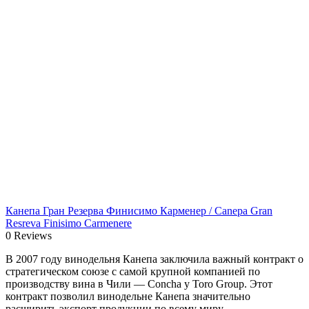
Канепа Гран Резерва Финисимо Карменер / Canepa Gran
Resreva Finisimo Carmenere
0 Reviews
В 2007 году винодельня Канепа заключила важный контракт о
стратегическом союзе с самой крупной компанией по
производству вина в Чили — Concha y Toro Group. Этот
контракт позволил винодельне Канепа значительно
расширить экспорт продукции по всему миру.