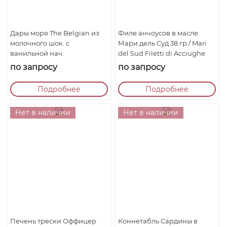
Дары моря The Belgian из
Филе анчоусов в масле
молочного шок. с
Мари дель Суд 38 гр / Mari
ванильной нач.
del Sud Filetti di Acciughe
all’Olio di Girasole...
по запросу
по запросу
Подробнее
Подробнее
Нет в наличии
Нет в наличии
Печень трески Оффицер
Коннетабль Сардины в