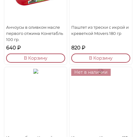
Анчоусы в оливком масле
Паштет из трески с икрой и
первого отжима Конетабль
креветкой Movers 180 гр
100 гр.
640
₽
820
₽
В Корзину
В Корзину
Нет в наличии