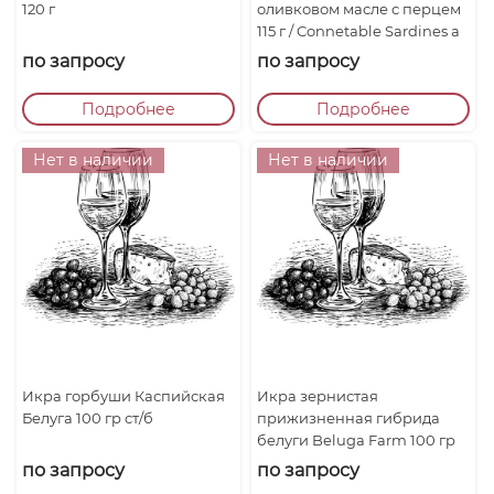
120 г
оливковом масле с перцем
115 г / Connetable Sardines a
l’Ancienne au Piment d’E...
по запросу
по запросу
Подробнее
Подробнее
Нет в наличии
Нет в наличии
Икра горбуши Каспийская
Икра зернистая
Белуга 100 гр ст/б
прижизненная гибрида
белуги Beluga Farm 100 гр
ст/б
по запросу
по запросу