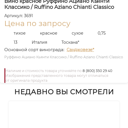
Вино красное Руффино Ациано Кьянти
Классико / Ruffino Aziano Chianti Classico
Артикул: 3691
Цена по запросу
тихое
красное
сухое
0,75
13
Италия
Тоскана*
Основной сорт винограда:
Санджовезе*
Руффино Ациано Кьянти Классико / Ruffino Aziano Chianti Classico
Наличие и стоимость товара уточняйте по
8 (800) 350 29 40
Изображения представленного товара могут отличаться
от оригинала продукта
НЕДАВНО ВЫ СМОТРЕЛИ