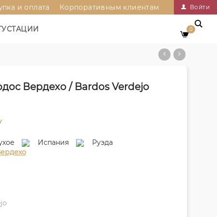
упка и оплата
Корпоративным клиентам
Войти
ГУСТАЦИИ
0
дос Вердехо / Bardos Verdejo
у
ухое
Испания
Руэда
ердехо
jo