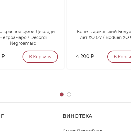
о красное сухое Декорди
Коньяк армянский Бодуе
Негроамаро / Decordi
лет XO 0.7 / Boduen XO 
Negroamaro
0
₽
4 200
₽
В Корзину
В Корз
ОГ
ВИНОТЕКА