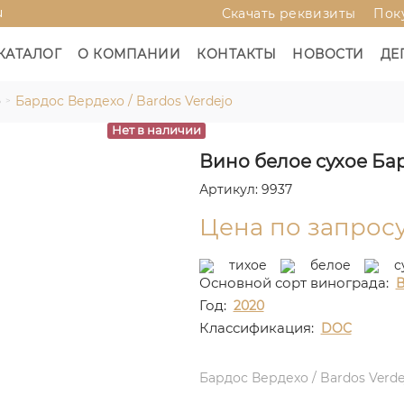
u
Скачать реквизиты
Пок
КАТАЛОГ
О КОМПАНИИ
КОНТАКТЫ
НОВОСТИ
ДЕ
о
Бардос Вердехо / Bardos Verdejo
Нет в наличии
Вино белое сухое Бар
Артикул: 9937
Цена по запрос
тихое
белое
с
Основной сорт винограда:
В
Год:
2020
Классификация:
DOC
Бардос Вердехо / Bardos Verde