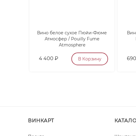
Вино белое сухое Пюйи-Фюме
Вин
Атмосфер / Pouilly Fume
Atmosphere
4 400
₽
69
В Корзину
ВИНКАРТ
КАТАЛ