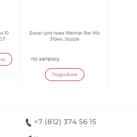
н 10
Бокал для пива Weimar Bar Mix
Тоник 
0.7
310мл, Stolzle
Gardenis
по запросу
250
₽
ину
Подробнее
+7 (812) 374 56 15