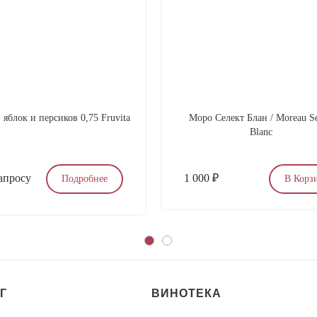
 яблок и персиков 0,75 Fruvita
Моро Селект Блан / Moreau Se
Blanc
апросу
1 000
₽
Подробнее
В Корз
Г
ВИНОТЕКА