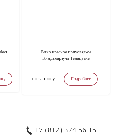
lect
Вино красное полусладкое
Вино
Киндзмараули Генацвале
Лума/Ca
по запросу
4 600
₽
ину
Подробнее
+7 (812) 374 56 15