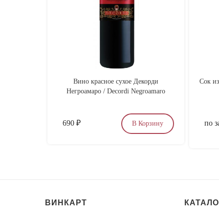
Вино красное сухое Декорди
Сок из
Негроамаро / Decordi Negroamaro
690
₽
по з
В Корзину
ВИНКАРТ
КАТАЛО