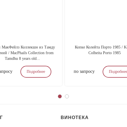
 МакФейлз Коллекшн из Тамду
Копке Колейта Порто 1985 / K
ний / MacPhails Collection from
Colheita Porto 1985
Tamdhu 8 years old...
апросу
по запросу
Подробнее
Подробне
Г
ВИНОТЕКА