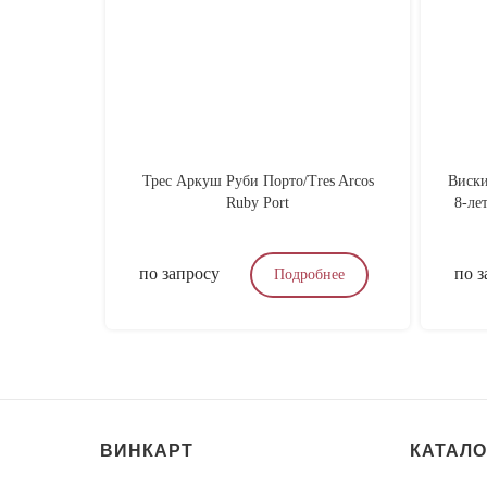
Трес Аркуш Руби Порто/Tres Arcos
Виски
Ruby Port
8-лет
по запросу
по з
Подробнее
ВИНКАРТ
КАТАЛО