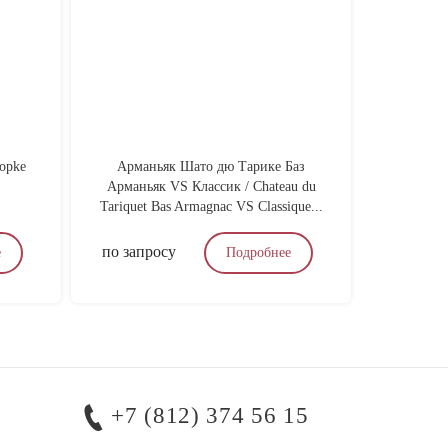
opke
Арманьяк Шато дю Тарике Баз
Вино бело
Арманьяк VS Классик / Chateau du
Терре Де
Tariquet Bas Armagnac VS Classique...
Tufo D
по запросу
4 900
₽
е
Подробнее
+7 (812) 374 56 15