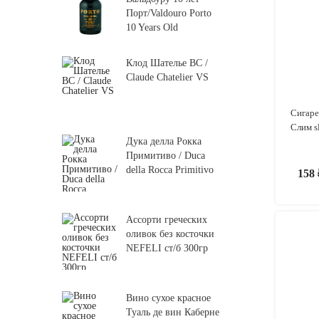
Порт/Valdouro Porto
10 Years Old
Клод Шателье ВС /
Claude Chatelier VS
Сигаре
Слим s
Дука делла Рокка
Примитиво / Duca
della Rocca Primitivo
158
Ассорти греческих
оливок без косточки
NEFELI ст/б 300гр
Вино сухое красное
Туаль де вин Каберне