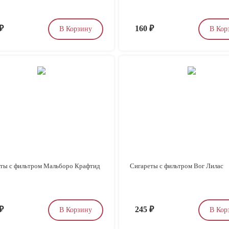
₽
160
₽
В Корзину
В Кор
ты с фильтром Мальборо Крафтид
Сигареты с фильтром Вог Лилас
₽
245
₽
В Корзину
В Кор