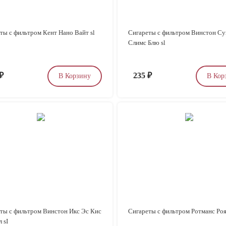
ты с фильтром Кент Нано Вайт sl
Сигареты с фильтром Винстон Су
Слимс Блю sl
₽
235
₽
В Корзину
В Кор
ты с фильтром Винстон Икс Эс Кис
Сигареты с фильтром Ротманс Роя
 sI