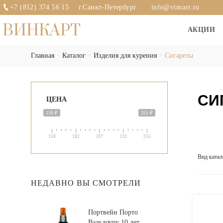
+7 (812) 374 56 15
г.Санкт-Петербург
info@vincart.ru
ВИНКАРТ
АКЦИИ
Главная
Каталог
Изделия для курения
Сигареты
СИ
ЦЕНА
158 ₽
255 ₽
158
182
207
231
255
Вид катал
НЕДАВНО ВЫ СМОТРЕЛИ
Портвейн Порто
Вальдоуру 10 лет