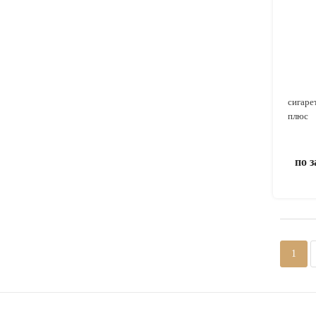
сигаре
плюс
по 
1