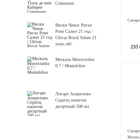
Совиньон
Сигаре
Виски Чивас Ригал
Роял Салют 21 год /
Chivas Royal Salute 21
years old
235
Мескаль Монтелобос
0,7 / Montelobos
Лигаре Аперитиво
Спритц напиток
десертный 500 мл
Сигаре
Ментол