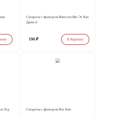
пер
Сигареты с фильтром Винстон Икс Эс Кис
Дрим sl
190
₽
зину
В Корзину
лс Ред
Сигареты с фильтром Вог Блю