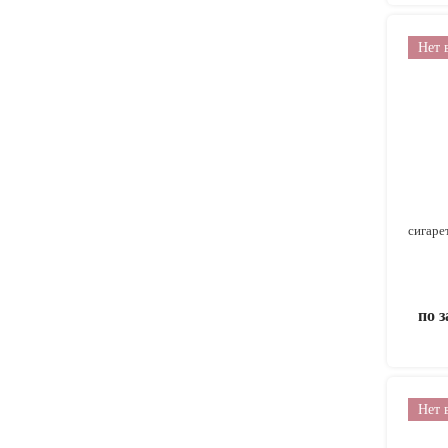
Нет 
сигаре
по 
Нет 