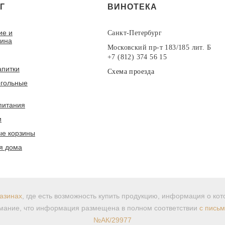
Г
ВИНОТЕКА
ие и
Санкт-Петербург
вина
Московский пр-т 183/185 лит. Б
+7 (812) 374 56 15
апитки
Схема проезда
гольные
питания
и
е корзины
я дома
азинах
, где есть возможность купить продукцию, информация о ко
ание, что информация размещена в полном соответствии
с пись
№АК/29977