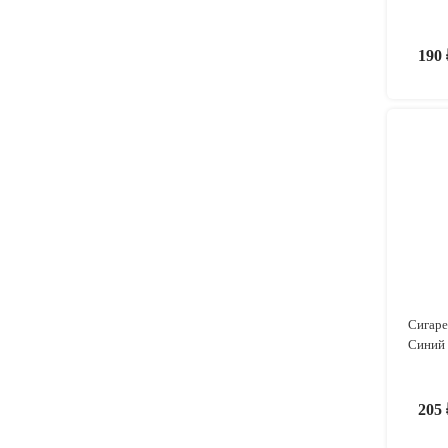
190
Сигаре
Синий
205