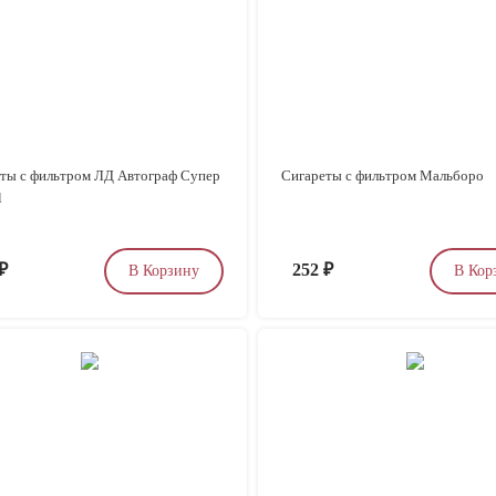
ты с фильтром ЛД Автограф Супер
Сигареты с фильтром Мальборо
l
₽
252
₽
В Корзину
В Кор