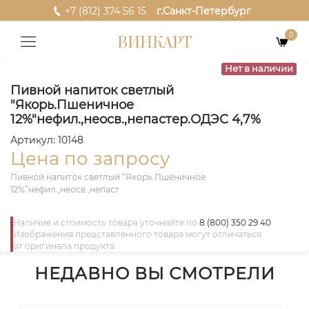
+7 (812) 374 56 15
г.Санкт-Петербург
0
ВИНКАРТ
Нет в наличии
Пивной напиток светлый
"Якорь.Пшеничное
12%"нефил.,неосв.,непастер.ОДЭС 4,7%
Артикул: 10148
Цена по запросу
Пивной напиток светлый “Якорь.Пшеничное
12%”нефил.,неосв.,непаст
Наличие и стоимость товара уточняйте по
8 (800) 350 29 40
Изображения представленного товара могут отличаться
от оригинала продукта
НЕДАВНО ВЫ СМОТРЕЛИ