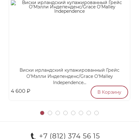
Виски ирландский купажированный Грейс
У
О’Мэлли Индепенденс/Grace O’Malley
Independence...
4 600
₽
3
В Корзину
+7 (812) 374 56 15