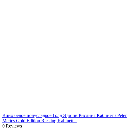
Вино белое полусладкое Голд Эдишн Рислинг Кабинет / Peter
Mertes Gold Edition Riesling Kabinett...
0 Reviews