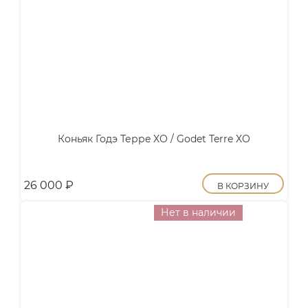
Коньяк Годэ Террe XO / Godet Terre XO
26 000
₽
В КОРЗИНУ
Нет в наличии