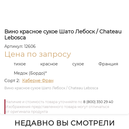
Вино красное сухое Шато Лебоск / Chateau
Lebosca
Артикул: 12606
Цена по запросу
тихое
красное
сухое
Франция
Медок (Бордо)*
Сорт 2:
Каберне Фран
Вино красное сухое Шато Лебоск / Chateau Lebosca
Наличие и стоимость товара уточняйте по
8 (800) 350 29 40
Изображения представленного товара могут отличаться
от оригинала продукта
НЕДАВНО ВЫ СМОТРЕЛИ