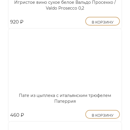
Игристое вино сухое белое Вальдо Просекко /
Valdo Prosecco 0,2
920
₽
В КОРЗИНУ
Пате из цыплека с итальянским трюфелем
Патеррия
460
₽
В КОРЗИНУ