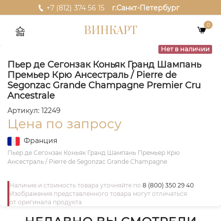
+7 (812) 374 56 15
г.Санкт-Петербург
0
ВИНКАРТ
Нет в наличии
Пьер де Сегонзак Коньяк Гранд Шампань
Премьер Крю Ансестраль / Pierre de
Segonzac Grande Champagne Premier Cru
Ancestrale
Артикул: 12249
Цена по запросу
Франция
Пьер де Сегонзак Коньяк Гранд Шампань Премьер Крю
Ансестраль / Pierre de Segonzac Grande Champagne
Наличие и стоимость товара уточняйте по
8 (800) 350 29 40
Изображения представленного товара могут отличаться
от оригинала продукта