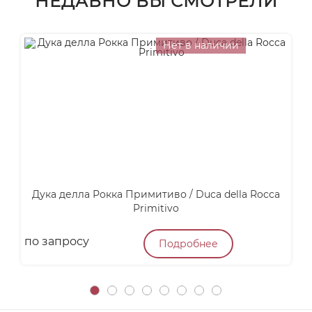
НЕДАВНО ВЫ СМОТРЕЛИ
Нет в наличии
Дука делла Рокка Примитиво / Duca della Rocca
А
Primitivo
по запросу
4
Подробнее