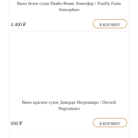
Вино белое сухое Пюйи-Фюме Атмосфер / Pouilly Fume
Atmosphere
4 400
₽
В КОРЗИНУ
Вино красное сухое Декорди Негроамаро / Decordi
Negroamaro
690
₽
В КОРЗИНУ