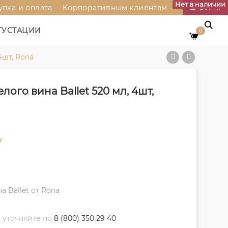
Нет в наличии
упка и оплата
Корпоративным клиентам
Войти
ГУСТАЦИИ
0
4шт, Rona
ого вина Ballet 520 мл, 4шт,
у
 Ballet от Rona
 уточняйте по
8 (800) 350 29 40