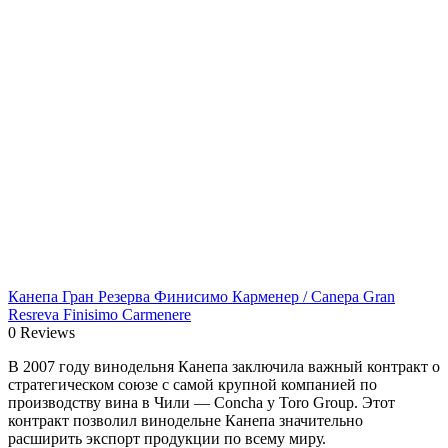
Канепа Гран Резерва Финисимо Карменер / Canepa Gran
Resreva Finisimo Carmenere
0 Reviews
В 2007 году винодельня Канепа заключила важный контракт о
стратегическом союзе с самой крупной компанией по
производству вина в Чили — Concha y Toro Group. Этот
контракт позволил винодельне Канепа значительно
расширить экспорт продукции по всему миру.