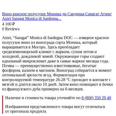
Вино красное полусухое Моника ди Сарденья Сарагат Атзеи/
Atzei Saragat Monica di Sardegna...
4 100
₽
0 Reviews
Atzei, “Saragat” Monica di Sardegna DOC — изящное красное
полусухое вино из винограда сорта Моника, который
выращивается в Могоро. Здесь преобладает
средиземноморский климат с жарким, сухим летом и
холодной, дождливой зимой. Окружающие горы создают
идеальный микроклимат даже в самые жаркие месяцы года.
Почвы — преимущественно известняковые, богатые
фосфором, калием и магнием. Виноград собирается в момент
оптимальной зрелости ягод. Ферментация при
контролируемой температуре 26-28 °С проходит в контакте с
мезгой и длится около 10 дней. Затем вино помещают в бочки
из французского дуба примерно на 6 месяцев.
Наличие и стоимость товара уточняйте по
8 (800) 350 29 40
Изображения представленного товара могут отличаться
от оригинала продукта