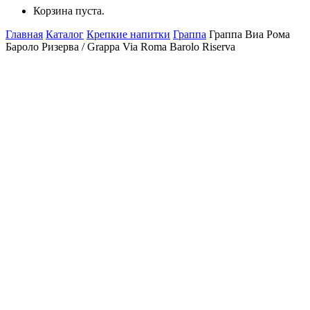
Корзина пуста.
Главная
Каталог
Крепкие напитки
Граппа
Граппа Виа Рома
Бароло Ризерва / Grappa Via Roma Barolo Riserva