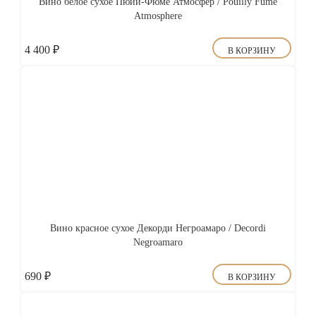
Вино белое сухое Пюйи-Фюме Атмосфер / Pouilly Fume
Atmosphere
4 400
₽
В КОРЗИНУ
Вино красное сухое Декорди Негроамаро / Decordi
Negroamaro
690
₽
В КОРЗИНУ