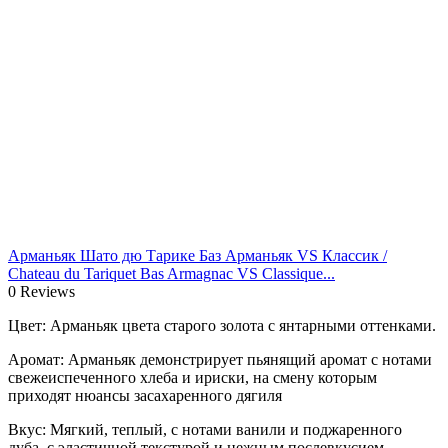
Арманьяк Шато дю Тарике Баз Арманьяк VS Классик /
Chateau du Tariquet Bas Armagnac VS Classique...
0 Reviews
Цвет: Арманьяк цвета старого золота с янтарными оттенками.
Аромат: Арманьяк демонстрирует пьянящий аромат с нотами
свежеиспеченного хлеба и ириски, на смену которым
приходят нюансы засахаренного дягиля
Вкус: Мягкий, теплый, с нотами ванили и поджаренного
дуба, с эластичной текстурой и нежным послевкусием.