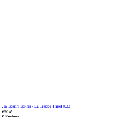
Ла Трапп Трипл / La Trappe Tripel 0,33
650
₽
0 Reviews