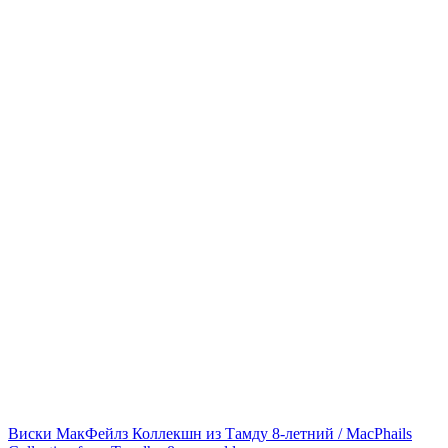
Виски МакФейлз Коллекшн из Тамду 8-летний / MacPhails