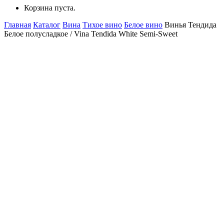
Корзина пуста.
Главная
Каталог
Вина
Тихое вино
Белое вино
Винья Тендида
Белое полусладкое / Vina Tendida White Semi-Sweet