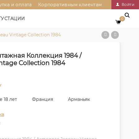
упка и оплата
Корпоративным клиентам
Войти
ГУСТАЦИИ
0
u Vintage Collection 1984
ажная Коллекция 1984 /
tage Collection 1984
у
е 18 лет
Франция
Арманьяк
ка
а