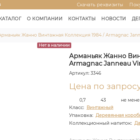
u
Скачать реквизиты
Пок
КАТАЛОГ
О КОМПАНИИ
КОНТАКТЫ
НОВОСТИ
ДЕ
Арманьяк Жанно Винтажная Коллекция 1984 / Armagnac Jannea
Нет в наличии
Арманьяк Жанно Винт
Armagnac Janneau Vin
Артикул: 3346
Цена по запрос
0,7
43
не мене
Класс:
Винтажный
Упаковка:
Деревянная короб
Коллекционный напиток:
Д