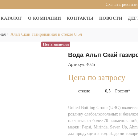
Скачать реквиз
КАТАЛОГ
О КОМПАНИИ
КОНТАКТЫ
НОВОСТИ
ДЕГ
ная
Альп Скай газированная в стекле 0,5л
Нет в наличии
Вода Альп Скай газиро
Артикул: 4025
Цена по запросу
стекло
0,5
Россия*
United Bottling Group (UBG) являет
розливу слабоалкогольных и безалк
насчитывает более 70 наименований,
марки: Pepsi, Mirinda, Seven Up, Ah
дал продукции в год. Надо ли говори