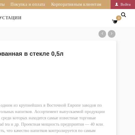
иты
Покупка и оплата
Корпоративным клиентам
Войти
УСТАЦИИ
0
ванная в стекле 0,5л
ся одним из крупнейших в Восточной Европе заводов по
огольных напитков. Ассортимент выпускаемой продукции
 среди которых находятся самые известные торговые
mad tea и др. Проектная мощность предприятия — 40 млн.
ть, что качество напитков контролируется по самым