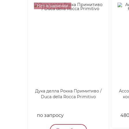
Нет в наличии
Дука делла Рокка Примитиво /
Ассо
Duca della Rocca Primitivo
ко
по запросу
48