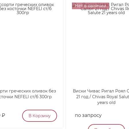
Нет в наличии
рти греческих оливок без
Виски Чивас Ригал Роял 
сточки NEFELI ст/б 300гр
21 год / Chivas Royal Salut
years old
0
₽
по запросу
В Корзину