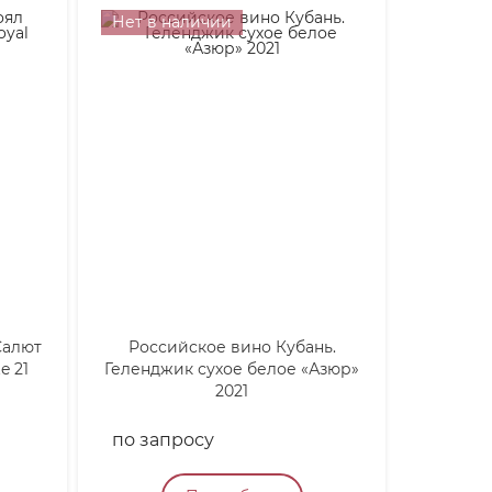
Нет в наличии
Салют
Российское вино Кубань.
Ром Ка
e 21
Геленджик сухое белое «Азюр»
Kanic
2021
по запросу
10 90