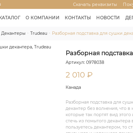
u
Скачать реквизиты
Пок
КАТАЛОГ
О КОМПАНИИ
КОНТАКТЫ
НОВОСТИ
ДЕ
Декантеры
Trudeau
Разборная подставка для сушки дека
Разборная подставка
Артикул: 0978038
2 010
₽
Канада
Разборная подставка для суш
декантер без волнения, что в 
которые так портят вид этого
стечь из помытого декантера 
пользуетесь декантером, то с