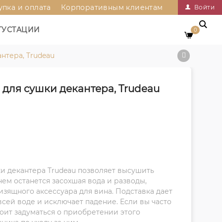
упка и оплата
Корпоративным клиентам
Войти
ГУСТАЦИИ
0
нтера, Trudeau
 для сушки декантера, Trudeau
ки декантера Trudeau позволяет высушить
нем останется засохшая вода и разводы,
 изящного аксессуара для вина. Подставка дает
всей воде и исключает падение. Если вы часто
тоит задуматься о приобретении этого