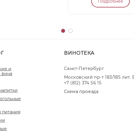
Подробнее
ОГ
ВИНОТЕКА
Санкт-Петербург
кие и
 вина
Московский пр-т 183/185 лит. 
+7 (812) 374 56 15
напитки
Схема проезда
огольные
 питания
ии
ные