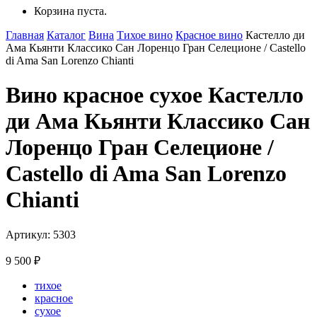
Корзина пуста.
Главная
Каталог
Вина
Тихое вино
Красное вино
Кастелло ди
Ама Кьянти Классико Сан Лоренцо Гран Селеционе / Castello
di Ama San Lorenzo Chianti
Вино красное сухое Кастелло
ди Ама Кьянти Классико Сан
Лоренцо Гран Селеционе /
Castello di Ama San Lorenzo
Chianti
Артикул: 5303
9 500
₽
тихое
красное
сухое