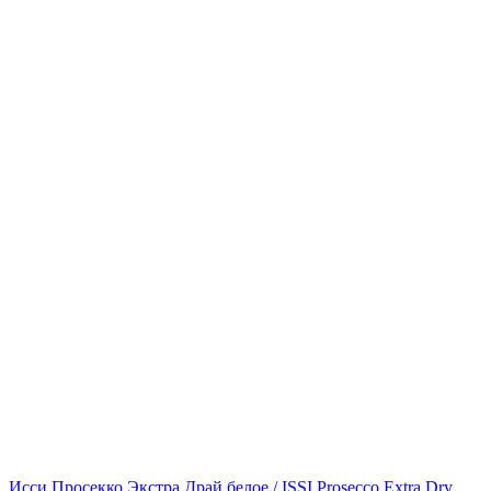
Исси Просекко Экстра Драй белое / ISSI Prosecco Extra Dry