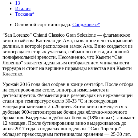
13
Италия
Тоскана*
Основной сорт винограда:
Санджовезе*
“San Lorenzo” Chianti Classico Gran Selezione — флагманское
вино хозяйства Кастелло ди Ама, названное в честь красивой
долины, в которой расположен замок Ама. Вино создается из
винограда со старых участков, собранного в стадии полной
полифенольной зрелости. Несомненно, что Кьянти “Сан
Лоренцо” является идеальным отображением уникальности
терруара и стоит на вершине пирамиды качества вин Кьянти
Классико.
Урожай 2016 года был собран в конце сентября. После отбора
на сортировочном столе, виноград измельчается и
дестеблируется. Ферментация в резервуарах из нержавеющей
стали при температуре около 30-33 °С и последующая
мацерация занимают 25-26 дней. Затем вино помещается в
дубовые 900-гектолитровые бочки для яблочно-молочного
брожения. Выдержка в дубовых бочках (18% новых) занимает
12 месяцев. После бутилирования вино выдерживалось до
июля 2017 года в подвалах винодельни. “Сан Лоренцо”
обладает превосходным потенциалом хранения — 25-30 лет.