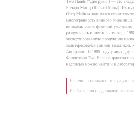
Тwo Hands (“Две руки”) — это владе
Ричард Минц (Richard Mintz). Их пу
Отец Майкла занимался строительств
многогранность винного мира лишь в
винодельческих фамилий уже давно р
раздумывать и почти сразу же, в 19
экспортировавшую продукцию неско
заинтересовался винной тематикой, 
Австралии. В 1999 году у двух друзе
Философия Two Hands выражена прос
надписью можно найти и в лаборатор
Наличие и стоимость товара уточн
Изображения представленного това