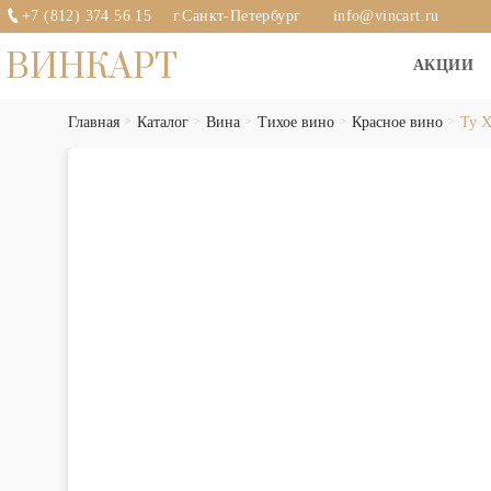
+7 (812) 374 56 15
г.Санкт-Петербург
info@vincart.ru
ВИНКАРТ
АКЦИИ
Главная
Каталог
Вина
Тихое вино
Красное вино
Ту Х