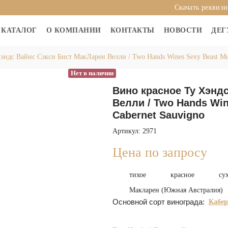
Скачать реквиз
КАТАЛОГ
О КОМПАНИИ
КОНТАКТЫ
НОВОСТИ
ДЕГ
эндс Вайнс Сэкси Бист МакЛарен Велли / Two Hands Wines Sexy Beast McL
Нет в наличии
Вино красное Ту Хэнд
Велли / Two Hands Win
Cabernet Sauvigno
Артикул: 2971
Цена по запросу
тихое
красное
су
Макларен (Южная Австралия)
Основной сорт винограда:
Кабер