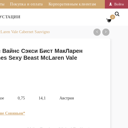
иты
Покупка и оплата
Корпоративным клиентам
Войти
УСТАЦИИ
0
aren Vale Cabernet Sauvigno
с Вайнс Сэкси Бист МакЛарен
es Sexy Beast McLaren Vale
хое
0,75
14,1
Австрия
не Совиньон*