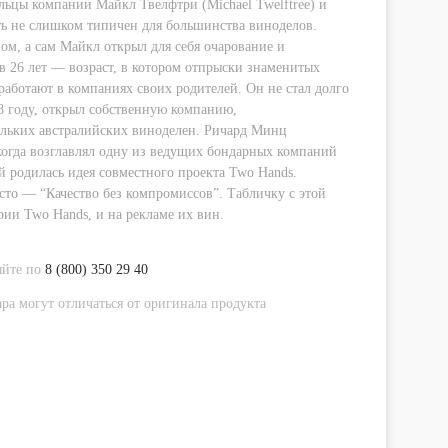
льцы компании Майкл Твелфтри (Michael Twelftree) и
ть не слишком типичен для большинства виноделов.
ом, а сам Майкл открыл для себя очарование и
 26 лет — возраст, в котором отпрыски знаменитых
аботают в компаниях своих родителей. Он не стал долго
98 году, открыл собственную компанию,
льких австралийских виноделен. Ричард Минц
когда возглавлял одну из ведущих бондарных компаний
й родилась идея совместного проекта Two Hands.
то — “Качество без компромиссов”. Табличку с этой
ии Two Hands, и на рекламе их вин.
яйте по
8 (800) 350 29 40
ра могут отличаться от оригинала продукта