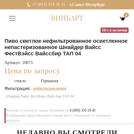
+7 (812) 374 56 15
г.Санкт-Петербург
0
ВИНКАРТ
Нет в наличии
Пиво светлое нефильтрованное осветленное
непастеризованное Шнайдер Вайсс
ФестВэйсс Вайссбир ТАП 04
Артикул: 10073
Цена по запросу
стекло
Германия
Фильтрация:
нефильтрованное
_Шнайдер Вайсс ФестВэйсс Вайссбир ТАП 04
Наличие и стоимость товара уточняйте по
8 (800) 350 29 40
Изображения представленного товара могут отличаться от оригинала
продукта
НЕДАВНО ВЫ СМОТРЕЛИ