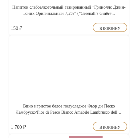
Напиток слабоалкогольный газированный “Гриноллс Джин-
Тоник Оригинальный 7,2%” (“Greenall’s Gin&#...
150
₽
В КОРЗИНУ
Вино игристое белое полусладкое Фьор ди Песко
Ламбруско/Fior di Pesco Bianco Amabile Lambrusco dell`...
1 700
₽
В КОРЗИНУ