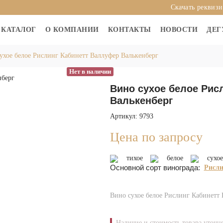
Скачать реквиз
КАТАЛОГ
О КОМПАНИИ
КОНТАКТЫ
НОВОСТИ
ДЕГ
ухое белое Рислинг Кабинетт Валлуфер Валькенберг
Нет в наличии
Вино сухое белое Рис
Валькенберг
Артикул: 9793
Цена по запросу
тихое
белое
сухое
Основной сорт винограда:
Рисли
Вино сухое белое Рислинг Кабинетт 
Наличие и стоимость товара уточн