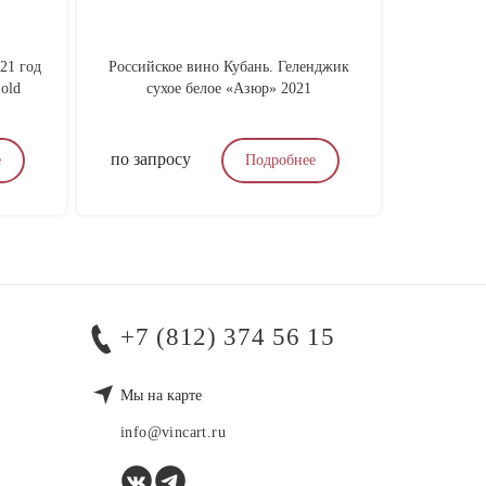
21 год
Российское вино Кубань. Геленджик
Канепа
 old
сухое белое «Азюр» 2021
Кармен
по запросу
по запр
е
Подробнее
+7 (812) 374 56 15
Мы на карте
info@vincart.ru