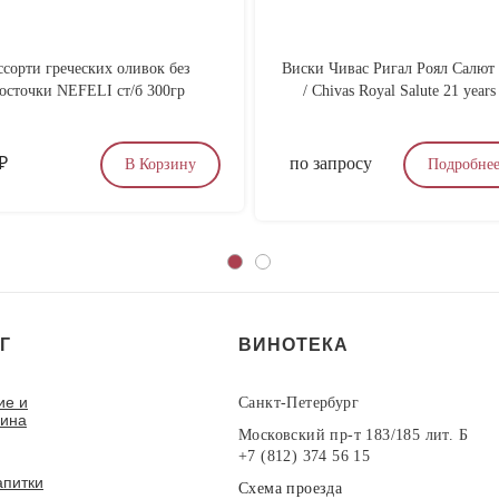
ссорти греческих оливок без
Виски Чивас Ригал Роял Салют 
осточки NEFELI ст/б 300гр
/ Chivas Royal Salute 21 years
₽
по запросу
В Корзину
Подробне
Г
ВИНОТЕКА
ие и
Санкт-Петербург
вина
Московский пр-т 183/185 лит. Б
+7 (812) 374 56 15
апитки
Схема проезда