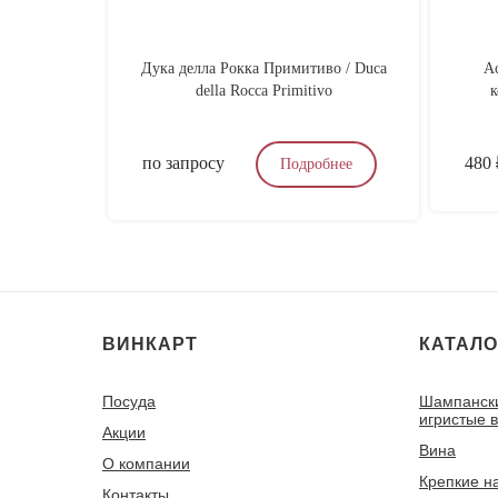
Дука делла Рокка Примитиво / Duca
А
della Rocca Primitivo
к
по запросу
480
Подробнее
ВИНКАРТ
КАТАЛО
Посуда
Шампанск
игристые 
Акции
Вина
О компании
Крепкие н
Контакты