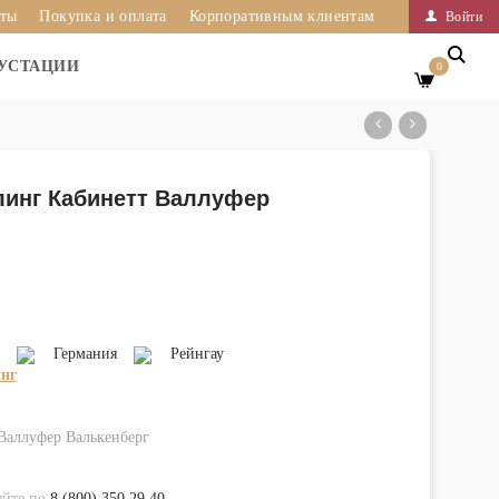
иты
Покупка и оплата
Корпоративным клиентам
Войти
УСТАЦИИ
0
линг Кабинетт Валлуфер
Германия
Рейнгау
нг
Валлуфер Валькенберг
яйте по
8 (800) 350 29 40