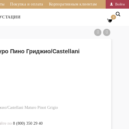
иты
Покупка и оплата
Корпоративным клиентам
Войти
УСТАЦИИ
0
ро Пино Гриджио/Castellani
о/Castellani Maturo Pinot Grigio
яйте по
8 (800) 350 29 40