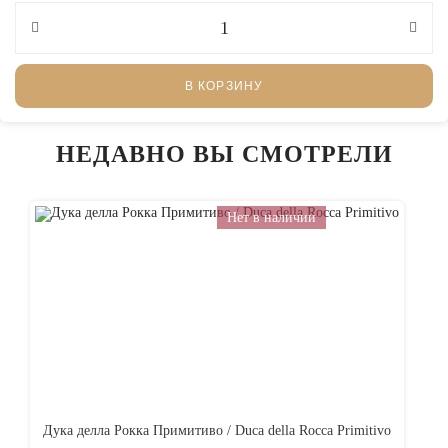
В КОРЗИНУ
НЕДАВНО ВЫ СМОТРЕЛИ
Нет в наличии
Дука делла Рокка Примитиво / Duca della Rocca Primitivo
Ас