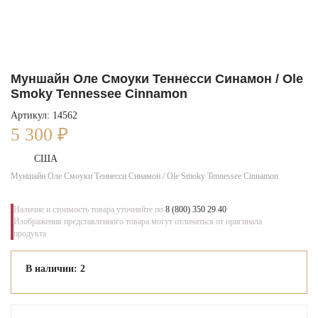
Муншайн Оле Смоуки Теннесси Синамон / Ole
Smoky Tennessee Cinnamon
Артикул: 14562
5 300
₽
США
Муншайн Оле Смоуки Теннесси Синамон / Ole Smoky Tennessee Cinnamon
Наличие и стоимость товара уточняйте по
8 (800) 350 29 40
Изображения представленного товара могут отличаться от оригинала
продукта
В наличии: 2