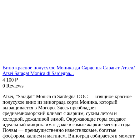
Вино красное полусухое Моника ди Сарденья Сарагат Атзеи/
Atzei Saragat Monica di Sardegna...
4 100
₽
0 Reviews
Atzei, “Saragat” Monica di Sardegna DOC — изящное красное
полусухое вино из винограда сорта Моника, который
выращивается в Могоро. Здесь преобладает
средиземноморский климат с жарким, сухим летом и
холодной, дождливой зимой. Окружающие горы создают
идеальный микроклимат даже в самые жаркие месяцы года.
Почвы — преимущественно известняковые, богатые
фосфором, калием и магнием. Виноград собирается в момент