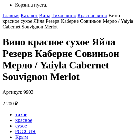
Корзина пуста.
Главная
Каталог
Вина
Тихое вино
Красное вино
Вино
красное сухое Яйла Резерв Каберне Совиньон Мерло / Yaiyla
Cabernet Souvignon Merlot
Вино красное сухое Яйла
Резерв Каберне Совиньон
Мерло / Yaiyla Cabernet
Souvignon Merlot
Артикул: 9903
2 200
₽
тихое
красное
сухое
РОССИЯ
Крым