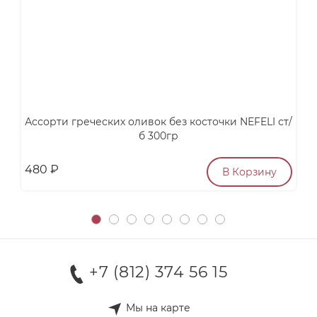
Ассорти греческих оливок без косточки NEFELI ст/
б 300гр
480
₽
2
В Корзину
+7 (812) 374 56 15
Мы на карте