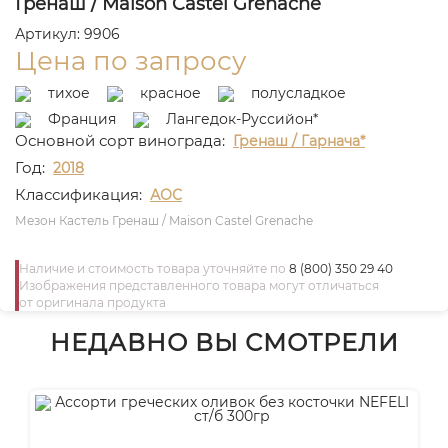
Гренаш / Maison Castel Grenache
Артикул: 9906
Цена по запросу
тихое
красное
полусладкое
Франция
Лангедок-Руссийон*
Основной сорт винограда:
Гренаш / Гарнача*
Год:
2018
Классификация:
АОС
Мезон Кастель Гренаш / Maison Castel Grenache
Наличие и стоимость товара уточняйте по
8 (800) 350 29 40
Изображения представленного товара могут отличаться
от оригинала продукта
НЕДАВНО ВЫ СМОТРЕЛИ