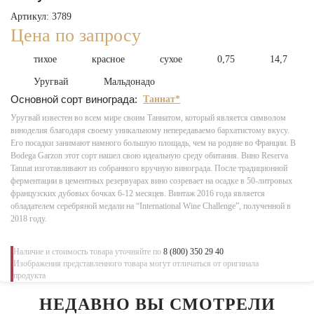
Артикул: 3789
Цена по запросу
тихое
красное
сухое
0,75
14,7
Уругвай
Мальдонадо
Основной сорт винограда:
Таннат*
Уругвай известен во всем мире своим Таннатом, который является символом
виноделия благодаря своему уникальному непередаваемо бархатистому вкусу.
Его посадки занимают намного большую площадь, чем на родине во Франции. В
Bodega Garzon этот сорт нашел свою идеальную среду обитания. Вино Reserva
Tannat изготавливают из собранного вручную винограда. После традиционной
ферментации в цементных резервуарах вино созревает на осадке в 50-литровых
французских дубовых бочках 6-12 месяцев. Винтаж 2016 года является
обладателем серебряной медали на “International Wine Challenge”, полученной в
2018 году.
Наличие и стоимость товара уточняйте по
8 (800) 350 29 40
Изображения представленного товара могут отличаться от оригинала
продукта
НЕДАВНО ВЫ СМОТРЕЛИ