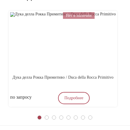
Нет в наличии
Дука делла Рокка Примитиво / Duca della Rocca Primitivo
А
по запросу
4
Подробнее