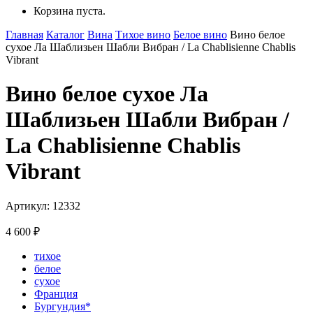
Корзина пуста.
Главная
Каталог
Вина
Тихое вино
Белое вино
Вино белое
сухое Ла Шаблизьен Шабли Вибран / La Chablisienne Chablis
Vibrant
Вино белое сухое Ла
Шаблизьен Шабли Вибран /
La Chablisienne Chablis
Vibrant
Артикул: 12332
4 600
₽
тихое
белое
сухое
Франция
Бургундия*