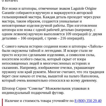
0 Reviews
Все ножи и штопоры, отмеченные знаком Laguiole Origine
Garantie собираются вручную и маркируются авторской
гильошировкой мастера. Каждая деталь проходит через руки
мастера, таким образом, создаются уникальные и
неповторимые изделия ручной работы. При изготовлении
штопора или ножа с одной рабочей деталью (например, с
одним лезвием) вручную выполняется 109 операций (с двумя
деталями – 166 операций, с тремя – 216 операций).
С самого начала истории создания ножи и штопоры «Лайоль»
были окружены тайной и легендами. И вскоре стали не
просто искусно сделаными изделиями, а символом силы,
носителем особого смысла, который скрыт от взора
непосвященных людей в многочисленных историях и
сказаниях. Например, изображение пчелки, украшающее
пружину или край рукояти. Многие считают, что эта традиция
берет свое начало от пчелы, вышитой на пальто Наполеона,
который очень внимательно относился ко всему древнему.
Штопор Серии “Сомелье” Можжевельник упакован в
индивидуальный подарочный футляр.
Наличие и стоимость товара уточняйте по
8 (800) 350 29 40