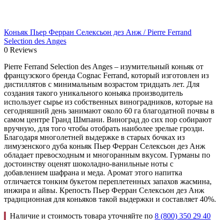
Коньяк Пьер Ферран Селексьон дез Анж / Pierre Ferrand
Selection des Anges
0 Reviews
Pierre Ferrand Selection des Anges – изумительный коньяк от
французского бренда Cognac Ferrand, который изготовлен из
дистиллятов с минимальным возрастом тридцать лет. Для
создания такого уникального коньяка производитель
использует сырье из собственных виноградников, которые на
сегодняшний день занимают около 60 га благодатной почвы в
самом центре Гранд Шмпани. Виноград до сих пор собирают
вручную, для того чтобы отобрать наиболее зрелые грозди.
Благодаря многолетней выдержке в старых бочках из
лимузенского дуба коньяк Пьер Ферран Селексьон дез Анж
обладает превосходным и многоранным вкусом. Гурманы по
достоинству оценят шоколадно-ванильные ноты с
добавлением шафрана и меда. Аромат этого напитка
отличается тонким букетом переплетенных запахов жасмина,
инжира и айвы. Крепость Пьер Ферран Селексьон дез Анж
традиционная для коньяков такой выдержки и составляет 40%.
Наличие и стоимость товара уточняйте по
8 (800) 350 29 40