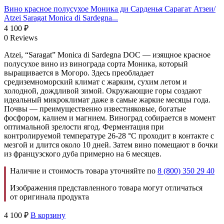
Вино красное полусухое Моника ди Сарденья Сарагат Атзеи/
Atzei Saragat Monica di Sardegna...
4 100
₽
0 Reviews
Atzei, “Saragat” Monica di Sardegna DOC — изящное красное
полусухое вино из винограда сорта Моника, который
выращивается в Могоро. Здесь преобладает
средиземноморский климат с жарким, сухим летом и
холодной, дождливой зимой. Окружающие горы создают
идеальный микроклимат даже в самые жаркие месяцы года.
Почвы — преимущественно известняковые, богатые
фосфором, калием и магнием. Виноград собирается в момент
оптимальной зрелости ягод. Ферментация при
контролируемой температуре 26-28 °С проходит в контакте с
мезгой и длится около 10 дней. Затем вино помещают в бочки
из французского дуба примерно на 6 месяцев.
Наличие и стоимость товара уточняйте по
8 (800) 350 29 40
Изображения представленного товара могут отличаться
от оригинала продукта
4 100
₽
В корзину