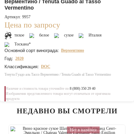
Верментино / Tenuta Guado al Таssо
Vermentino
Артикул: 9957
Цена по запросу
тихое
белое
сухое
Италия
Тоскана*
Основной сорт винограда:
Верментино
Год:
2020
Классификация:
DOC
Тенута Гуадо аль Тассо Верментино / Tenuta Guado al Таssо Vermentino
Наличие и стоимость товара уточняйте по
8 (800) 350 29 40
Изображения представленного товара могут отличаться от оригинала
продукта
НЕДАВНО ВЫ СМОТРЕЛИ
Нет в наличии