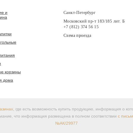
ие и
Санкт-Петербург
вина
Московский пр-т 183/185 лит. Б
+7 (812) 374 56 15
апитки
Схема проезда
гольные
питания
и
е корзины
я дома
азинах
, где есть возможность купить продукцию, информация о ко
ание, что информация размещена в полном соответствии
с пись
№АК/29977