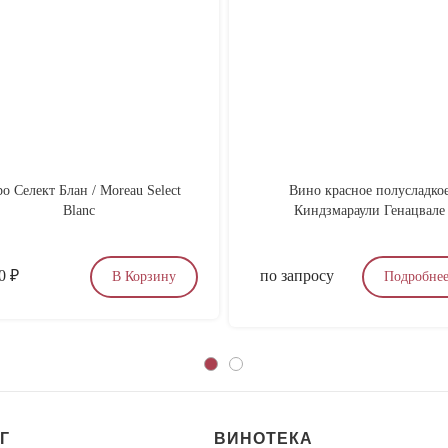
о Селект Блан / Moreau Select
Вино красное полусладко
Blanc
Киндзмараули Генацвале
00
₽
по запросу
В Корзину
Подробне
Г
ВИНОТЕКА