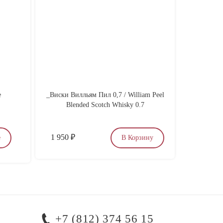
е
_Виски Вилльям Пил 0,7 / William Peel
Игрист
Blended Scotch Whisky 0.7
Рафае
1 950
₽
5 900
₽
е
В Корзину
+7 (812) 374 56 15