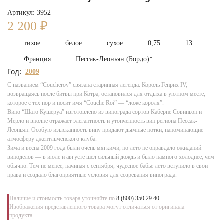
Артикул: 3952
2 200
₽
тихое
белое
сухое
0,75
13
Франция
Пессак-Леоньян (Бордо)*
Год:
2009
С названием “Coucheroy” связана старинная легенда. Король Генрих IV,
возвращаясь после битвы при Котра, остановился для отдыха в уютном месте,
которое с тех пор и носит имя “Couche Roi” — “ложе короля”.
Вино “Шато Кушеруа” изготовлено из винограда сортов Каберне Совиньон и
Мерло и вполне отражает элегантность и утонченность вин региона Пессак-
Леоньян. Особую изысканность вину придают дымные нотки, напоминающие
атмосферу джентльменского клуба.
Зима и весна 2009 года были очень мягкими, но лето не оправдало ожиданий
виноделов — в июле и августе шел сильный дождь и было намного холоднее, чем
обычно. Тем не менее, начиная с сентября, чудесное бабье лето вступило в свои
права и создало благоприятные условия для созревания винограда.
Наличие и стоимость товара уточняйте по
8 (800) 350 29 40
Изображения представленного товара могут отличаться от оригинала
продукта