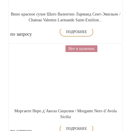
Вино красное сухое Шато Валентин Ларманд Сент-Эмильон /
Chateau Valentin Larmande Saint-Emilion...
ПОДРОБНЕЕ
по запросу
Нет в наличии
Морганте Неро д’Авола Сицилия / Morgante Nero d’Avola
Sicilia
ПОДРОБНЕЕ
по запросу