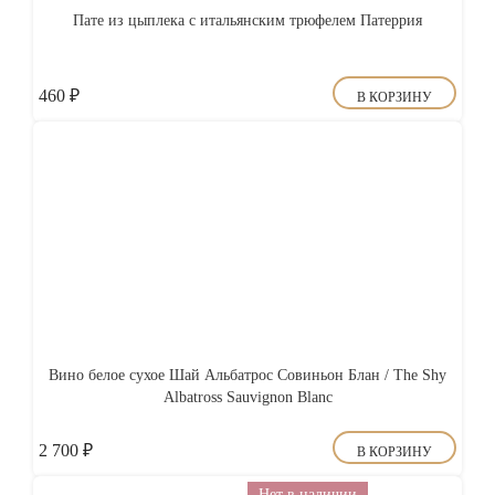
Пате из цыплека с итальянским трюфелем Патеррия
460
₽
В КОРЗИНУ
Вино белое сухое Шай Альбатрос Совиньон Блан / The Shy
Albatross Sauvignon Blanc
2 700
₽
В КОРЗИНУ
Нет в наличии