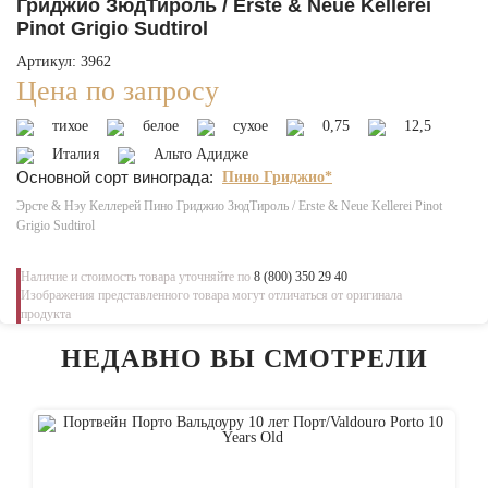
Гриджио ЗюдТироль / Erste & Neue Kellerei
Pinot Grigio Sudtirol
Артикул: 3962
Цена по запросу
тихое
белое
сухое
0,75
12,5
Италия
Альто Адидже
Основной сорт винограда:
Пино Гриджио*
Эрсте & Нэу Келлерей Пино Гриджио ЗюдТироль / Erste & Neue Kellerei Pinot
Grigio Sudtirol
Наличие и стоимость товара уточняйте по
8 (800) 350 29 40
Изображения представленного товара могут отличаться от оригинала
продукта
НЕДАВНО ВЫ СМОТРЕЛИ