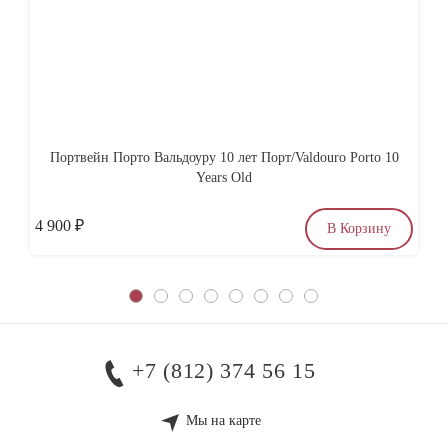
Портвейн Порто Вальдоуру 10 лет Порт/Valdouro Porto 10
Кл
Years Old
4 900
₽
по
В Корзину
+7 (812) 374 56 15
Мы на карте