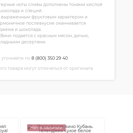
ктерные ноты сливы дополнены тонами кислой
шоколада и специй.
ко выраженным фруктовым характером и
армоничное послевкусие оканчивается
джема и шоколада.
Вино подается с красным мясом, дичью,
оладными десертами.
 уточняйте по
8 (800) 350 29 40
о товара могут отличаться от оригинала
Нет в наличии
Нет в 