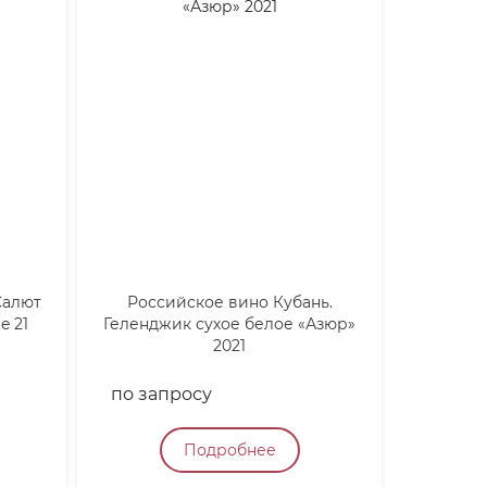
Салют
Российское вино Кубань.
Кан
e 21
Геленджик сухое белое «Азюр»
Финиси
2021
Gra
по запросу
по зап
Подробнее