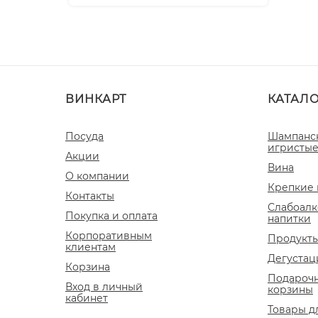
ВИНКАРТ
КАТАЛ
Посуда
Шампанс
игристые
Акции
Вина
О компании
Крепкие 
Контакты
Слабоалк
Покупка и оплата
напитки
Корпоративным
Продукты
клиентам
Дегустац
Корзина
Подароч
Вход в личный
корзины
кабинет
Товары д