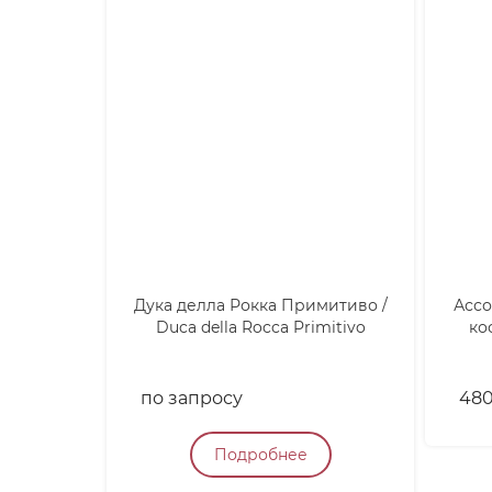
Дука делла Рокка Примитиво /
Ассо
Duca della Rocca Primitivo
ко
по запросу
48
Подробнее