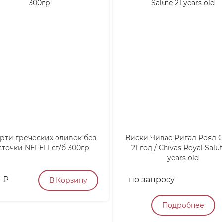
рти греческих оливок без
Виски Чивас Ригал Роял 
сточки NEFELI ст/б 300гр
21 год / Chivas Royal Salut
years old
0
₽
по запросу
В Корзину
Подробнее