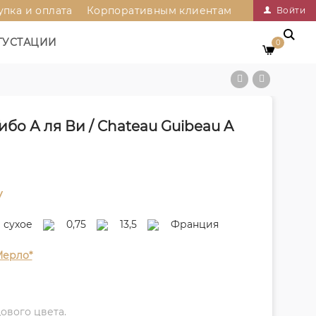
упка и оплата
Корпоративным клиентам
Войти
ГУСТАЦИИ
0
бо А ля Ви / Chateau Guibeau A
у
сухое
0,75
13,5
Франция
ерло*
ового цвета.