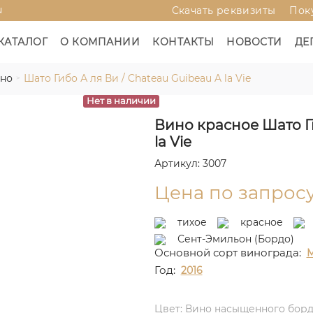
u
Скачать реквизиты
Пок
КАТАЛОГ
О КОМПАНИИ
КОНТАКТЫ
НОВОСТИ
ДЕ
ино
Шато Гибо А ля Ви / Chateau Guibeau A la Vie
Нет в наличии
Вино красное Шато Ги
la Vie
Артикул: 3007
Цена по запрос
тихое
красное
Сент-Эмильон (Бордо)
Основной сорт винограда:
М
Год:
2016
Цвет: Вино насыщенного борд