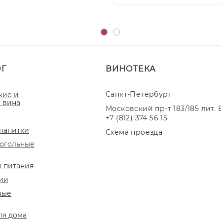
ОГ
ВИНОТЕКА
Санкт-Петербург
кие и
 вина
Московский пр-т 183/185 лит. 
+7 (812) 374 56 15
напитки
Схема проезда
огольные
 питания
ии
ные
ля дома