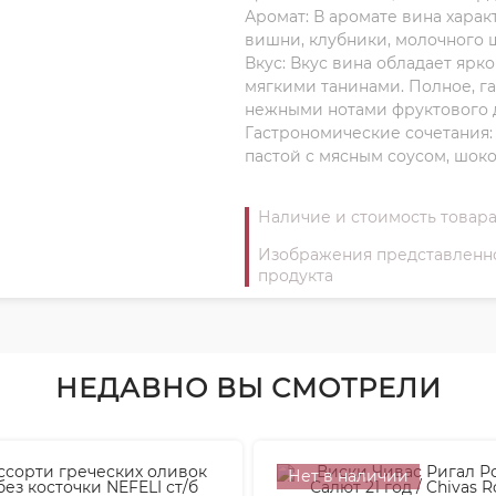
Аромат: В аромате вина хара
вишни, клубники, молочного 
Вкус: Вкус вина обладает яр
мягкими танинами. Полное, г
нежными нотами фруктового 
Гастрономические сочетания: 
пастой с мясным соусом, шок
Наличие и стоимость товара
Изображения представленног
продукта
НЕДАВНО ВЫ СМОТРЕЛИ
Нет в наличии