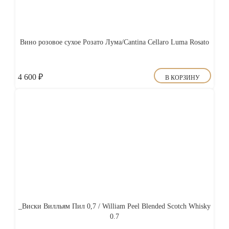
Вино розовое сухое Розато Лума/Cantina Cellaro Luma Rosato
4 600
₽
В КОРЗИНУ
_Виски Вилльям Пил 0,7 / William Peel Blended Scotch Whisky
0.7