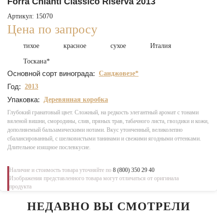
Forra Chianti Classico Riserva 2013
Артикул: 15070
Цена по запросу
тихое
красное
сухое
Италия
Тоскана*
Основной сорт винограда:
Санджовезе*
Год:
2013
Упаковка:
Деревянная коробка
Глубокий гранатовый цвет. Сложный, на редкость элегантный аромат с тонами
вяленой вишни, смородины, слив, пряных трав, табачного листа, гвоздики и кожи,
дополняемый бальзамическими нотами. Вкус утонченный, великолепно
сбалансированный, с шелковистыми танинами и свежими ягодными оттенками.
Длительное изящное послевкусие.
Наличие и стоимость товара уточняйте по
8 (800) 350 29 40
Изображения представленного товара могут отличаться от оригинала
продукта
НЕДАВНО ВЫ СМОТРЕЛИ