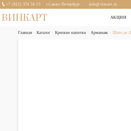
+7 (812) 374 56 15
г.Санкт-Петербург
info@vincart.ru
ВИНКАРТ
АКЦИИ
Главная
Каталог
Крепкие напитки
Арманьяк
Шато де 