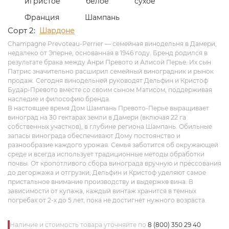
игристое
белое
сухое
Франция
Шампань
Сорт 2:
Шардоне
Champagne Prevoteau-Perrier — семейная винодельня в Дамери,
недалеко от Эперне, основанная в 1946 году. Бренд родился в
результате брака между Анри Превото и Алисой Перье. Их сын
Патрис значительно расширил семейный виноградник и рынок
продаж. Сегодня винодельней руководят Дельфин и Кристоф
Будар-Превото вместе со своим сыном Матисом, поддерживая
наследие и философию бренда.
В настоящее время Дом Шампань Превото-Перье выращивает
виноград на 30 гектарах земли в Дамери (включая 22 га
собственных участков), в глубине региона Шампань. Обильные
запасы винограда обеспечивают Дому постоянство и
разнообразие каждого урожая. Семья заботится об окружающей
среде и всегда использует традиционные методы обработки
почвы. От кропотливого сбора винограда вручную и прессования
до дегоржажа и отгрузки, Дельфин и Кристоф уделяют самое
пристальное внимание производству и выдержке вина. В
зависимости от купажа, каждый винтаж хранится в темных
погребах от 2-х до 5 лет, пока не достигнет нужного возраста.
Наличие и стоимость товара уточняйте по
8 (800) 350 29 40