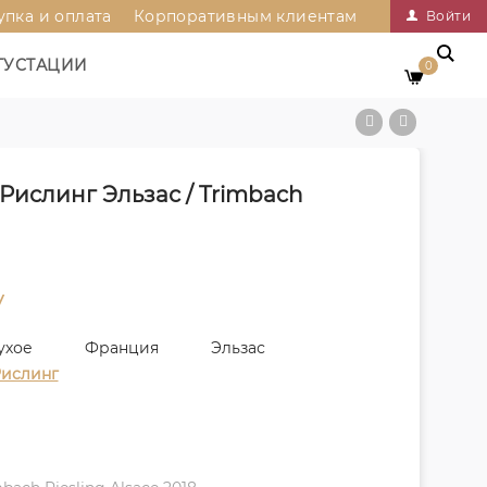
упка и оплата
Корпоративным клиентам
Войти
ГУСТАЦИИ
0
Рислинг Эльзас / Trimbach
у
ухое
Франция
Эльзас
ислинг