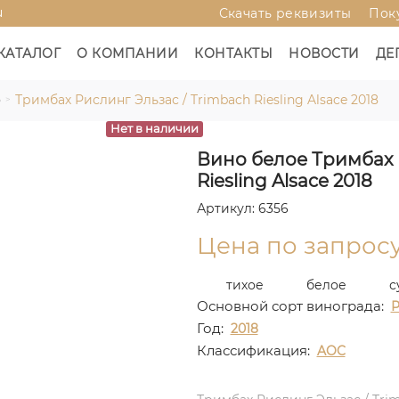
u
Скачать реквизиты
Пок
КАТАЛОГ
О КОМПАНИИ
КОНТАКТЫ
НОВОСТИ
ДЕ
о
Тримбах Рислинг Эльзас / Trimbach Riesling Alsace 2018
Нет в наличии
Вино белое Тримбах 
Riesling Alsace 2018
Артикул: 6356
Цена по запрос
тихое
белое
с
Основной сорт винограда:
Р
Год:
2018
Классификация:
AOC