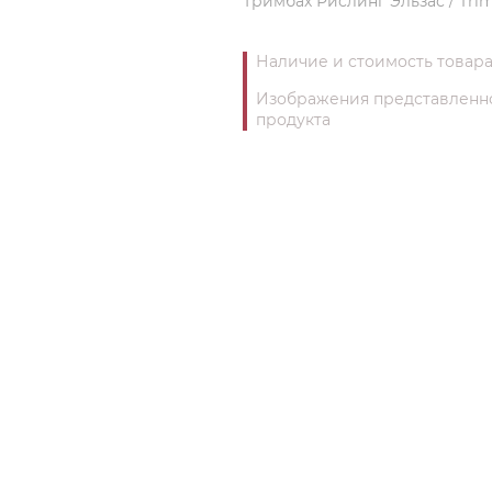
Тримбах Рислинг Эльзас / Trimb
Наличие и стоимость товара
Изображения представленног
продукта