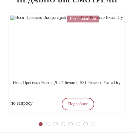
НЕДАВНО ВЫ СМОТРЕЛИ
Нет в наличии
Исси Просекко Экстра Драй белое / ISSI Prosecco Extra Dry
по запросу
4
Подробнее