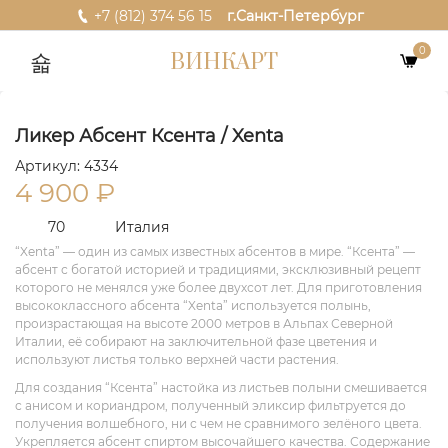
+7 (812) 374 56 15
г.Санкт-Петербург
0
ВИНКАРТ
Ликер Абсент Ксента / Xenta
Артикул: 4334
4 900
₽
70
Италия
“Xenta” — один из самых известных абсентов в мире. “Ксента” —
абсент с богатой историей и традициями, эксклюзивный рецепт
которого не менялся уже более двухсот лет. Для приготовления
высококлассного абсента “Xenta” используется полынь,
произрастающая на высоте 2000 метров в Альпах Северной
Италии, её собирают на заключительной фазе цветения и
используют листья только верхней части растения.
Для создания “Ксента” настойка из листьев полыни смешивается
с анисом и кориандром, полученный эликсир фильтруется до
получения волшебного, ни с чем не сравнимого зелёного цвета.
Укрепляется абсент спиртом высочайшего качества. Содержание