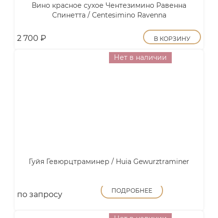
Вино красное сухое Чентезимино Равенна
Спинетта / Centesimino Ravenna
2 700
₽
В КОРЗИНУ
Нет в наличии
Гуйя Гевюрцтраминер / Huia Gewurztraminer
ПОДРОБНЕЕ
по запросу