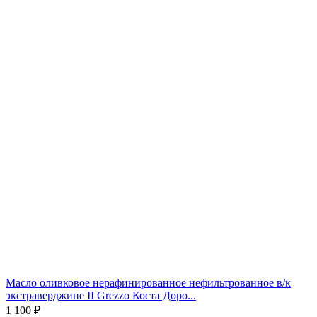
Масло оливковое нерафинированное нефильтрованное в/к
экстраверджине II Grezzo Коста Доро...
1 100
₽