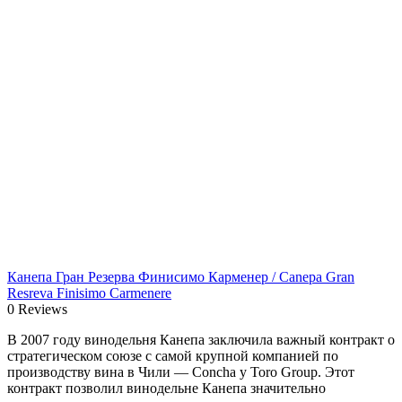
Канепа Гран Резерва Финисимо Карменер / Canepa Gran
Resreva Finisimo Carmenere
0 Reviews
В 2007 году винодельня Канепа заключила важный контракт о
стратегическом союзе с самой крупной компанией по
производству вина в Чили — Concha y Toro Group. Этот
контракт позволил винодельне Канепа значительно