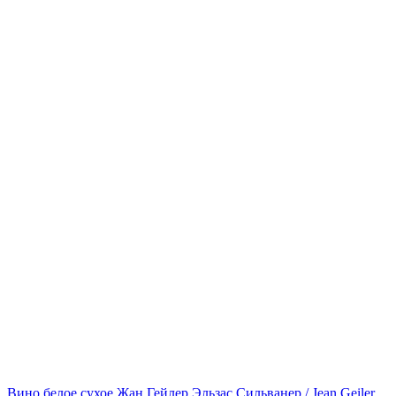
Вино белое сухое Жан Гейлер Эльзас Сильванер / Jean Geiler