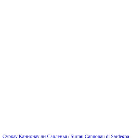
Суррау Каннонау ди Сарденья / Surrau Cannonau di Sardegna