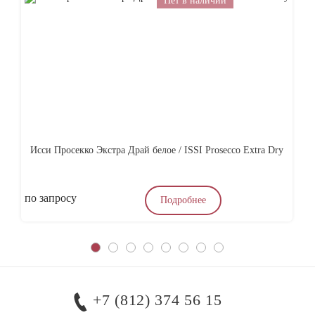
Нет в наличии
Исси Просекко Экстра Драй белое / ISSI Prosecco Extra Dry
по запросу
4
Подробнее
+7 (812) 374 56 15