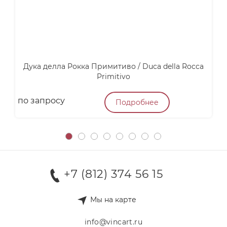
Дука делла Рокка Примитиво / Duca della Rocca
А
Primitivo
по запросу
4
Подробнее
+7 (812) 374 56 15
Мы на карте
info@vincart.ru