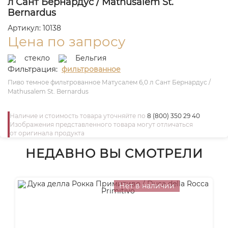
л Сант Бернардус / Mathusalem St.
Bernardus
Артикул: 10138
Цена по запросу
стекло
Бельгия
Фильтрация:
фильтрованное
Пиво темное фильтрованное Матусалем 6,0 л Сант Бернардус /
Mathusalem St. Bernardus
Наличие и стоимость товара уточняйте по
8 (800) 350 29 40
Изображения представленного товара могут отличаться
от оригинала продукта
НЕДАВНО ВЫ СМОТРЕЛИ
Нет в наличии